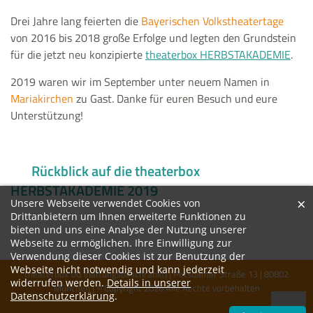
Drei Jahre lang feierten die
Bayerischen Volkstheatertage
von 2016 bis 2018 große Erfolge und legten den Grundstein
für die jetzt neu konzipierte
theaterbox HERBSTAKADEMIE
.
2019 waren wir im September unter neuem Namen in
Mariakirchen
zu Gast. Danke für euren Besuch und eure
Unterstützung!
Rückblick auf die theaterbox
HERBSTAKADEMIE 2019
×
Unsere Webseite verwendet Cookies von
Drittanbietern um Ihnen erweiterte Funktionen zu
bieten und uns eine Analyse der Nutzung unserer
Webseite zu ermöglichen. Ihre Einwilligung zur
Verwendung dieser Cookies ist zur Benutzung der
Webseite nicht notwendig und kann jederzeit
theaterbox UG (haftungsbeschränkt) | Potsdamer Straße 13 | 80802
widerrufen werden.
Details in unserer
München | © Copyright 2026 Alle Rechte vorbehalten
Datenschutzerklärung
.